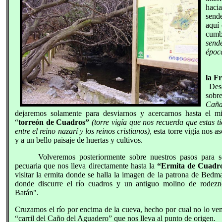
hacia
sende
aquí 
cumb
sende
época
la F
Des
sobr
Caña
dejaremos solamente para desviarnos y acercarnos
hasta el mi
“
torreón de Cuadros”
(torre vigía que nos recuerda que estas t
entre el reino nazarí y los reinos cristianos),
esta torre vigía nos a
y a un bello paisaje de huertas y cultivos.
Volveremos posteriormente sobre nuestros pasos para 
pecuaria que nos lleva directamente hasta la
“Ermita de Cuadr
visitar la ermita donde se halla la imagen de la patrona de Bed
donde discurre el río cuadros y un antiguo molino de rode
Batán".
Cruzamos el río por encima de la cueva, hecho por cual no lo ve
“carril del Caño del Aguadero” que nos lleva al punto de origen.