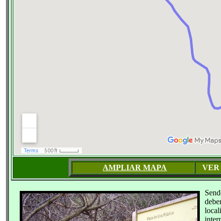
AMPLIAR MAPA
VER
Send
debe
loca
inter