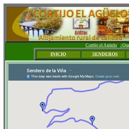
Cortijo el Agüelo
/
¿Que
INICIO
SENDEROS